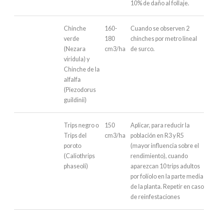
10% de daño al follaje.
Chinche
160-
Cuando se observen 2
verde
180
chinches por metro lineal
(Nezara
cm3/ha
de surco.
viridula) y
Chinche de la
alfalfa
(Piezodorus
guildinii)
Trips negro o
150
Aplicar, para reducir la
Trips del
cm3/ha
población en R3 y R5
poroto
(mayor influencia sobre el
(Caliothrips
rendimiento), cuando
phaseoli)
aparezcan 10 trips adultos
por folíolo en la parte media
de la planta. Repetir en caso
de reinfestaciones