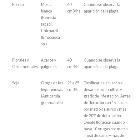
Poroto
Mosca
60
Cuando se observa la
blanca
cm3/ha
aparición de la plaga.
(Bemisia
tabaci)
Chicharrita
(Empoasca
sp.)
Florales y
Acaros y
40
Cuando se observa la
Ornamentales
pulgones
cm3/hl
aparición de la plaga.
Soja
Oruga de las
25 a 35
Dosificar de acuerdo al
leguminosas
cm3/ha
desarrollo del cultivo y
(Anticarsia
grado de infestación. Antes
gemmatalis)
de floración con 15 isocas
por metro de surco y más
de 20% de defoliación.
Desde floración cuando
haya 10 orugas por metro
lineal de surco y más de