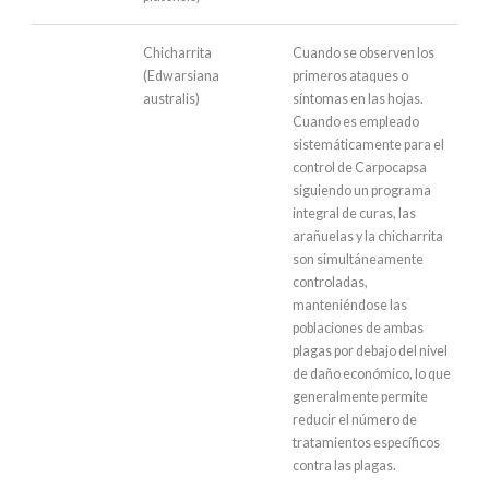
Chicharrita
Cuando se observen los
(Edwarsiana
primeros ataques o
australis)
síntomas en las hojas.
Cuando es empleado
sistemáticamente para el
control de Carpocapsa
siguiendo un programa
integral de curas, las
arañuelas y la chicharrita
son simultáneamente
controladas,
manteniéndose las
poblaciones de ambas
plagas por debajo del nivel
de daño económico, lo que
generalmente permite
reducir el número de
tratamientos específicos
contra las plagas.