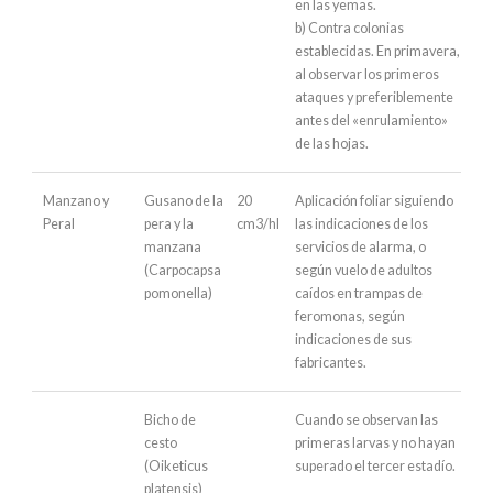
en las yemas.
b) Contra colonias
establecidas. En primavera,
al observar los primeros
ataques y preferiblemente
antes del «enrulamiento»
de las hojas.
Manzano y
Gusano de la
20
Aplicación foliar siguiendo
Peral
pera y la
cm3/hl
las indicaciones de los
manzana
servicios de alarma, o
(Carpocapsa
según vuelo de adultos
pomonella)
caídos en trampas de
feromonas, según
indicaciones de sus
fabricantes.
Bicho de
Cuando se observan las
cesto
primeras larvas y no hayan
(Oiketicus
superado el tercer estadío.
platensis)