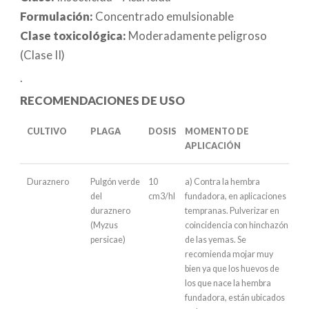
Formulación:
Concentrado emulsionable
Clase toxicológica:
Moderadamente peligroso
(Clase II)
.
RECOMENDACIONES DE USO
CULTIVO
PLAGA
DOSIS
MOMENTO DE
APLICACIÓN
Duraznero
Pulgón verde
10
a) Contra la hembra
del
cm3/hl
fundadora, en aplicaciones
duraznero
tempranas. Pulverizar en
(Myzus
coincidencia con hinchazón
persicae)
de las yemas. Se
recomienda mojar muy
bien ya que los huevos de
los que nace la hembra
fundadora, están ubicados