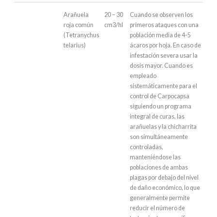
Arañuela
20 – 30
Cuando se observen los
roja común
cm3/hl
primeros ataques con una
(Tetranychus
población media de 4-5
telarius)
ácaros por hoja. En caso de
infestación severa usar la
dosis mayor. Cuando es
empleado
sistemáticamente para el
control de Carpocapsa
siguiendo un programa
integral de curas, las
arañuelas y la chicharrita
son simultáneamente
controladas,
manteniéndose las
poblaciones de ambas
plagas por debajo del nivel
de daño económico, lo que
generalmente permite
reducir el número de