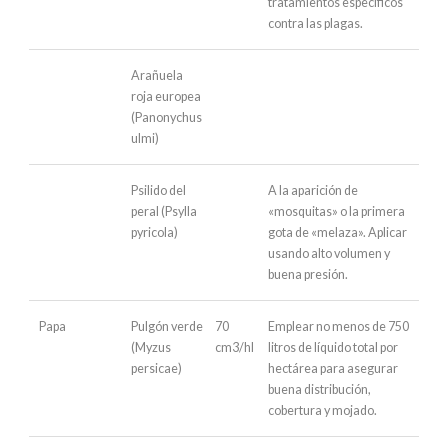
tratamientos específicos
contra las plagas.
Arañuela
roja europea
(Panonychus
ulmi)
Psilido del
A la aparición de
peral (Psylla
«mosquitas» o la primera
pyricola)
gota de «melaza». Aplicar
usando alto volumen y
buena presión.
Papa
Pulgón verde
70
Emplear no menos de 750
(Myzus
cm3/hl
litros de líquido total por
persicae)
hectárea para asegurar
buena distribución,
cobertura y mojado.