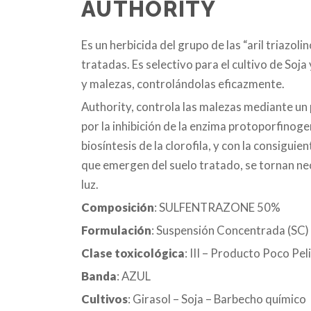
AUTHORITY
Es un herbicida del grupo de las “aril triazoli
tratadas. Es selectivo para el cultivo de Soja
y malezas, controlándolas eficazmente.
Authority, controla las malezas mediante un 
por la inhibición de la enzima protoporfinoge
biosíntesis de la clorofila, y con la consigui
que emergen del suelo tratado, se tornan ne
luz.
Composición
: SULFENTRAZONE 50%
Formulación
: Suspensión Concentrada (SC)
Clase toxicológica
: III – Producto Poco Pe
Banda
: AZUL
Cultivos
: Girasol – Soja – Barbecho químico