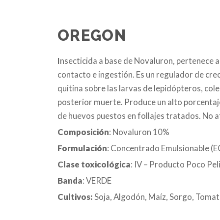
OREGON
I
nsecticida a base de Novaluron, pertenece al
contacto e ingestión. Es un regulador de crec
quitina sobre las larvas de lepidópteros, c
posterior muerte. Produce un alto porcentaj
de huevos puestos en follajes tratados. No a
Composición
: Novaluron 10%
Formulación
: Concentrado Emulsionable (E
Clase toxicológica
: IV – Producto Poco Pe
Banda
: VERDE
Cultivos:
Soja, Algodón, Maíz, Sorgo, Tomat