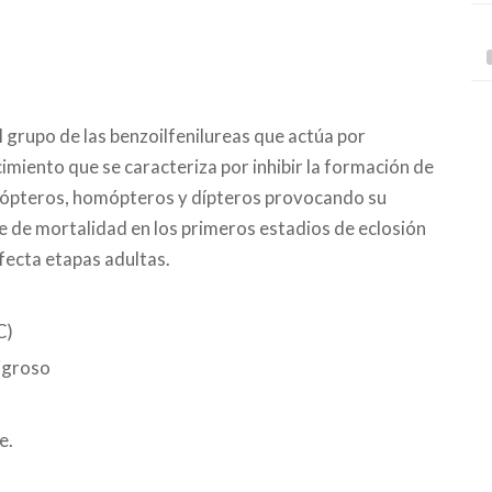
 grupo de las benzoilfenilureas que actúa por
imiento que se caracteriza por inhibir la formación de
oleópteros, homópteros y dípteros provocando su
e de mortalidad en los primeros estadios de eclosión
fecta etapas adultas.
C)
ligroso
e.