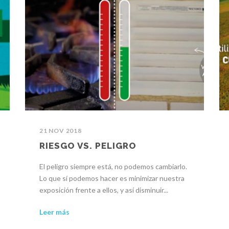
21 NOV 2018
RIESGO VS. PELIGRO
El peligro siempre está, no podemos cambiarlo.
Lo que sí podemos hacer es minimizar nuestra
exposición frente a ellos, y así disminuir...
Leer más