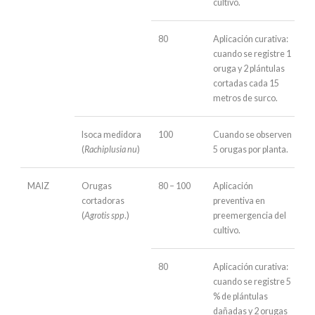
cultivo.
80
Aplicación curativa:
cuando se registre 1
oruga y 2 plántulas
cortadas cada 15
metros de surco.
Isoca medidora
100
Cuando se observen
(
Rachiplusia nu
)
5 orugas por planta.
MAIZ
Orugas
80 – 100
Aplicación
cortadoras
preventiva en
(
Agrotis spp
.)
preemergencia del
cultivo.
80
Aplicación curativa:
cuando se registre 5
% de plántulas
dañadas y 2 orugas