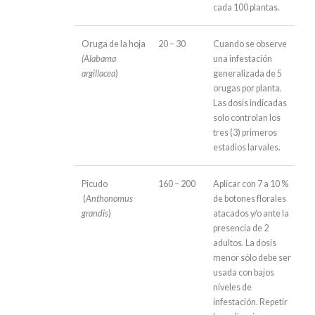
cada 100 plantas.
Oruga de la hoja
20 – 30
Cuando se observe
(Alabama
una infestación
argillacea
)
generalizada de 5
orugas por planta.
Las dosis indicadas
solo controlan los
tres (3) primeros
estadios larvales.
Picudo
160 – 200
Aplicar con 7 a 10 %
(
Anthonomus
de botones florales
grandis
)
atacados y/o ante la
presencia de 2
adultos. La dosis
menor sólo debe ser
usada con bajos
niveles de
infestación. Repetir