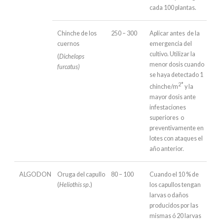
cada 100 plantas.
Chinche de los
250 – 300
Aplicar antes de la
cuernos
emergencia del
cultivo. Utilizar la
(
Dichelops
menor dosis cuando
furcatus)
se haya detectado 1
2*
chinche/m
y la
mayor dosis ante
infestaciones
superiores o
preventivamente en
lotes con ataques el
año anterior.
ALGODON
Oruga del capullo
80 – 100
Cuando el 10 % de
(
Heliothis sp
.)
los capullos tengan
larvas o daños
producidos por las
mismas ó 20 larvas