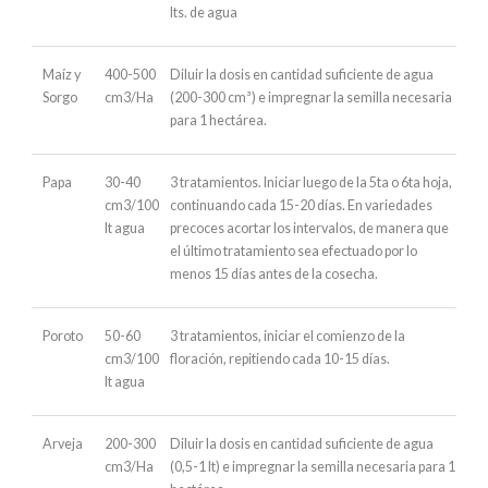
lts. de agua
Maíz y
400-500
Diluir la dosis en cantidad suficiente de agua
Sorgo
cm3/Ha
(200-300 cm³) e impregnar la semilla necesaria
para 1 hectárea.
Papa
30-40
3 tratamientos. Iniciar luego de la 5ta o 6ta hoja,
cm3/100
continuando cada 15-20 días. En variedades
lt agua
precoces acortar los intervalos, de manera que
el último tratamiento sea efectuado por lo
menos 15 días antes de la cosecha.
Poroto
50-60
3 tratamientos, iniciar el comienzo de la
cm3/100
floración, repitiendo cada 10-15 días.
lt agua
Arveja
200-300
Diluir la dosis en cantidad suficiente de agua
cm3/Ha
(0,5-1 lt) e impregnar la semilla necesaria para 1