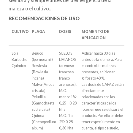
siembra y siempre antes de la emergencia de la
maleza o el cultivo..
RECOMENDACIONES DE USO
CULTIVO
PLAGA
DOSIS
MOMENTO DE
APLICACIÓN
Soja
Bejuco
SUELOS
Aplicar hasta 30 días
Barbecho
(Ipomoea nil)
LIVIANOS
antes de la siembra. Para
Químico
Bowlesia
(arenoso
el control de malezas
(Bowlesia
francos y
presentes, adicionar
incana)
franco
glifosato 48 %.
Malva (Anoda
arenosos):
Las dosis de CAPAZ están
cristata)
M.O.
directamente
Peludilla
menor 1%:
relacionadas con las
(Gamochaeta
0,25 – 0,28
características de los
subfalcata)
l/ha
lotes en que se utilizará el
Quínoa
M.O. 1 a
producto. Por ello se debe
(Chenopodium
2%: 0,28 –
tener especialmente en
album)
0,30 l/ha
cuenta, el tipo de suelo,