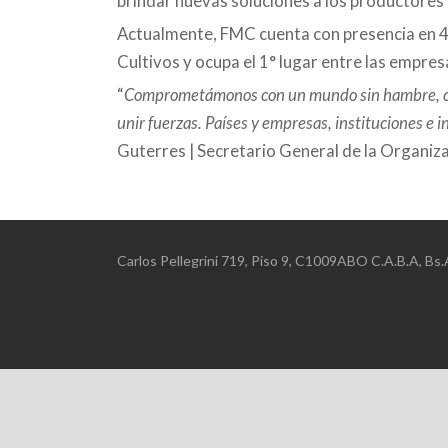
brindar nuevas soluciones a los productores
Actualmente, FMC cuenta con presencia en 45
Cultivos y ocupa el 1° lugar entre las empre
“
Comprometámonos con un mundo sin hambre, con 
unir fuerzas. Países y empresas, instituciones e 
Guterres | Secretario General de la Organiz
Carlos Pellegrini 719, Piso 9, C1009ABO C.A.B.A, B