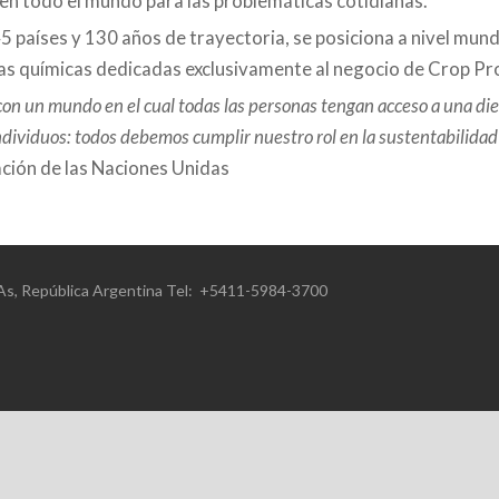
 en todo el mundo para las problemáticas cotidianas.
 países y 130 años de trayectoria, se posiciona a nivel mun
sas químicas dedicadas exclusivamente al negocio de Crop Pr
un mundo en el cual todas las personas tengan acceso a una dieta
individuos: todos debemos cumplir nuestro rol en la sustentabilidad
ación de las Naciones Unidas
s.As, República Argentina Tel: +5411-5984-3700