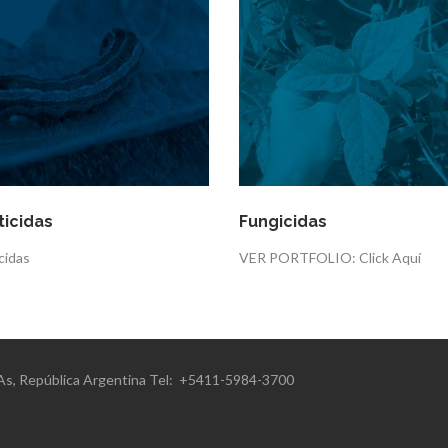
ticidas
Fungicidas
cidas
VER PORTFOLIO: Click Aquí
s.As, República Argentina Tel: +5411-5984-3700