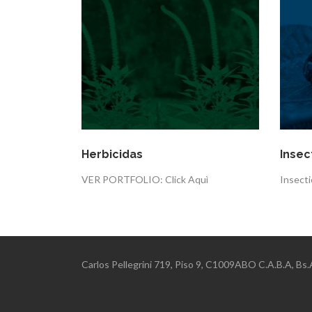
Herbicidas
Insec
VER PORTFOLIO: Click Aquì
Insecti
Carlos Pellegrini 719, Piso 9, C1009ABO C.A.B.A, B