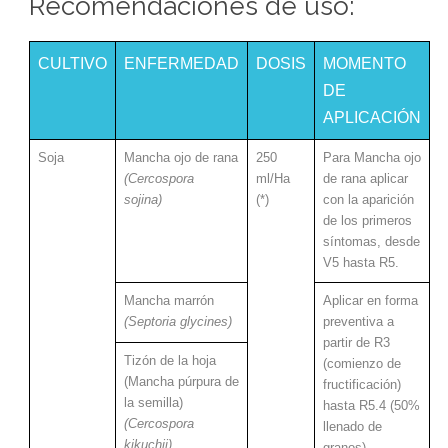
Recomendaciones de uso:
CULTIVO
ENFERMEDAD
DOSIS
MOMENTO
DE
APLICACIÓN
Soja
Mancha ojo de rana
250
Para Mancha ojo
(Cercospora
ml/Ha
de rana aplicar
sojina)
(*)
con la aparición
de los primeros
síntomas, desde
V5 hasta R5.
Mancha marrón
Aplicar en forma
(Septoria glycines)
preventiva a
partir de R3
Tizón de la hoja
(comienzo de
(Mancha púrpura de
fructificación)
la semilla)
hasta R5.4 (50%
(Cercospora
llenado de
kikuchii)