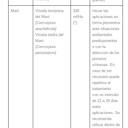
granos).
Maní
Viruela temprana
330
Iniciar las
del Maní
ml/Ha
aplicaciones en
(Cercospora
(*)
forma preventiva
arachidicola)
ante situaciones
Viruela tardía del
ambientales
Maní
predisponentes
(Cercospora
o con la
personatum)
detección de los
primeros
síntomas. En
caso de ser
necesario puede
repetirse el
tratamiento
con un intervalo
de 21 a 28 días
entre
aplicaciones. Se
recomienda
utilizar dentro de