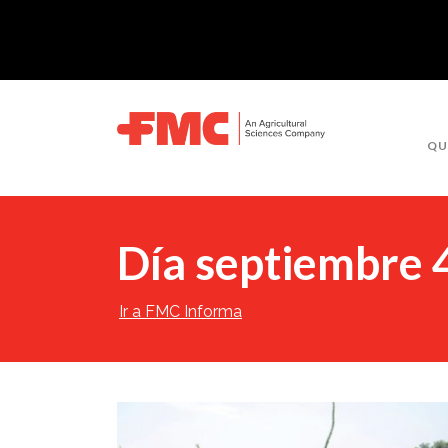
QU
Día septiembre 
Ir a FMC Informa