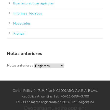
Buenas practicas agricolas
Informes Técnicos
Novedades
Prensa
Notas anteriores
Notas anteriores
Carlos Pellegrini 719, Piso 9, C1009ABO C.A.B.A, Bs.As,
República Argentina Tel: +5411-5984-3700
FMC® es marca registrada de 2016 FMC Argentina
Descarga nuestra app en: