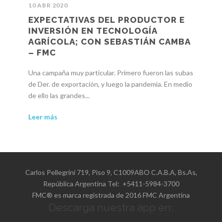
10 ABR 2020
EXPECTATIVAS DEL PRODUCTOR E
INVERSIÓN EN TECNOLOGÍA
AGRÍCOLA; CON SEBASTIÁN CAMBA
– FMC
Una campaña muy particular. Primero fueron las subas
de Der. de exportación, y luego la pandemia. En medio
de ello las grandes...
Leer más
Carlos Pellegrini 719, Piso 9, C1009ABO C.A.B.A, Bs.As,
República Argentina Tel: +5411-5984-3700
FMC® es marca registrada de 2016 FMC Argentina
Descarga nuestra app en: