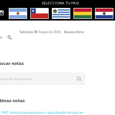
SELECCIONA TU PAIS
Saturday 08
August de 2026
Buenos Aires
O
scar notas
timas notas
FMC ofreció innovaciones y capacitación técnica en