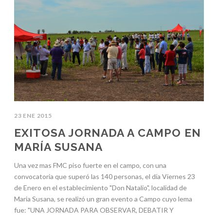
23 ENE 2015
EXITOSA JORNADA A CAMPO EN
MARÍA SUSANA
Una vez mas FMC piso fuerte en el campo, con una
convocatoria que superó las 140 personas, el día Viernes 23
de Enero en el establecimiento "Don Natalio", localidad de
Maria Susana, se realizó un gran evento a Campo cuyo lema
fue: "UNA JORNADA PARA OBSERVAR, DEBATIR Y